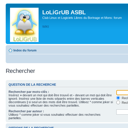
LoLiGrUB ASBL
Club Linux et Logiciels Libres du Borinage et Mons: forum
WIKI
Index du forum
Rechercher
QUESTION DE LA RECHERCHE
Rechercher par mots-clés :
Insérez
+
devant un mot qui doit être trouvé et
-
devant un mot qui doit être
Rech
ignoré. Insérez une liste de mots séparés entre des barres verticales
discontinues
|
si seul un des mots doit être trouvé. Utilisez * comme joker si
Rech
vous souhaitez effectuer des recherches partielles.
Rechercher par auteur :
Utilisez * comme joker si vous souhaitez effectuer des recherches
partielles.
OPTIONS DE LA RECHERCHE