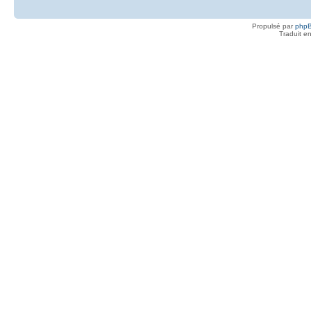
Propulsé par
php
Traduit e