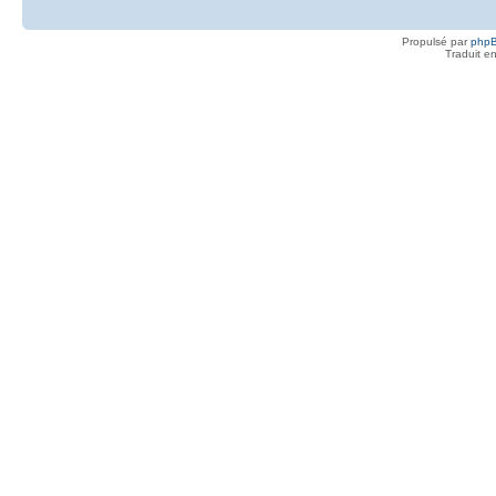
Propulsé par
php
Traduit e