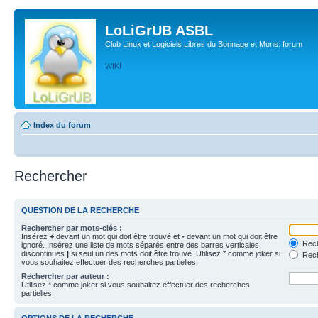
LoLiGrUB ASBL
Club Linux et Logiciels Libres du Borinage et Mons: forum
WIKI
Index du forum
Rechercher
QUESTION DE LA RECHERCHE
Rechercher par mots-clés :
Insérez
+
devant un mot qui doit être trouvé et
-
devant un mot qui doit être
Rech
ignoré. Insérez une liste de mots séparés entre des barres verticales
discontinues
|
si seul un des mots doit être trouvé. Utilisez * comme joker si
Rech
vous souhaitez effectuer des recherches partielles.
Rechercher par auteur :
Utilisez * comme joker si vous souhaitez effectuer des recherches
partielles.
OPTIONS DE LA RECHERCHE