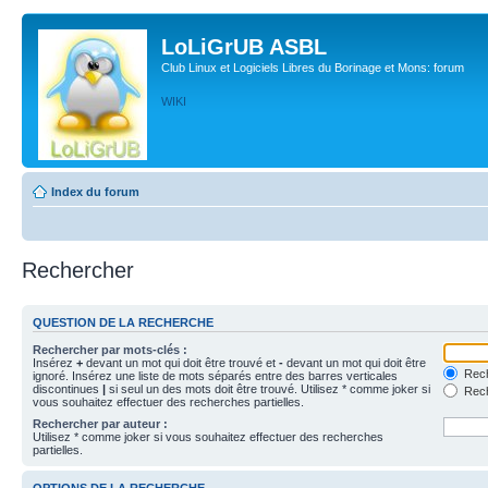
LoLiGrUB ASBL
Club Linux et Logiciels Libres du Borinage et Mons: forum
WIKI
Index du forum
Rechercher
QUESTION DE LA RECHERCHE
Rechercher par mots-clés :
Insérez
+
devant un mot qui doit être trouvé et
-
devant un mot qui doit être
Rech
ignoré. Insérez une liste de mots séparés entre des barres verticales
discontinues
|
si seul un des mots doit être trouvé. Utilisez * comme joker si
Rech
vous souhaitez effectuer des recherches partielles.
Rechercher par auteur :
Utilisez * comme joker si vous souhaitez effectuer des recherches
partielles.
OPTIONS DE LA RECHERCHE