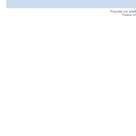
Propulsé par
php
Traduit e