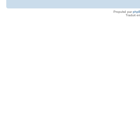
Propulsé par
php
Traduit e