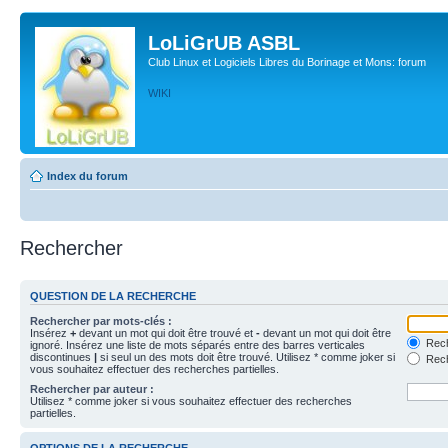
LoLiGrUB ASBL
Club Linux et Logiciels Libres du Borinage et Mons: forum
WIKI
Index du forum
Rechercher
QUESTION DE LA RECHERCHE
Rechercher par mots-clés :
Insérez
+
devant un mot qui doit être trouvé et
-
devant un mot qui doit être
Rech
ignoré. Insérez une liste de mots séparés entre des barres verticales
discontinues
|
si seul un des mots doit être trouvé. Utilisez * comme joker si
Rech
vous souhaitez effectuer des recherches partielles.
Rechercher par auteur :
Utilisez * comme joker si vous souhaitez effectuer des recherches
partielles.
OPTIONS DE LA RECHERCHE