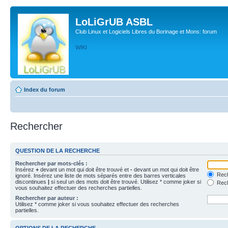
LoLiGrUB ASBL
Club Linux et Logiciels Libres du Borinage et Mons: forum
WIKI
Index du forum
Rechercher
QUESTION DE LA RECHERCHE
Rechercher par mots-clés :
Insérez
+
devant un mot qui doit être trouvé et
-
devant un mot qui doit être
Rech
ignoré. Insérez une liste de mots séparés entre des barres verticales
discontinues
|
si seul un des mots doit être trouvé. Utilisez * comme joker si
Rech
vous souhaitez effectuer des recherches partielles.
Rechercher par auteur :
Utilisez * comme joker si vous souhaitez effectuer des recherches
partielles.
OPTIONS DE LA RECHERCHE