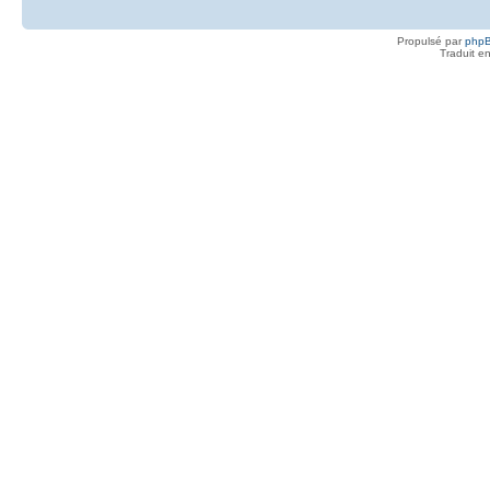
Propulsé par
php
Traduit e