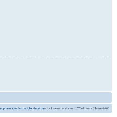
upprimer tous les cookies du forum
• Le fuseau horaire est UTC+1 heure [Heure d’été]