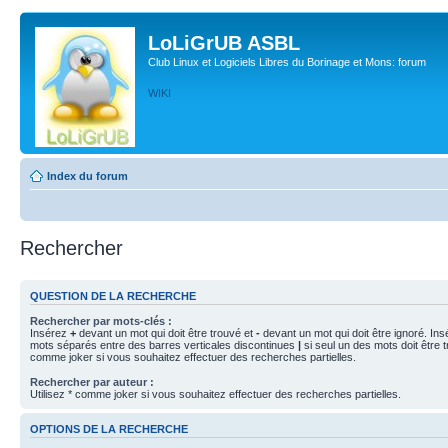
LoLiGrUB ASBL
Club Linux et Logiciels Libres du Borinage et Mons: forum
WIKI
Index du forum
Rechercher
QUESTION DE LA RECHERCHE
Rechercher par mots-clés :
Insérez
+
devant un mot qui doit être trouvé et
-
devant un mot qui doit être ignoré. Ins
mots séparés entre des barres verticales discontinues
|
si seul un des mots doit être t
comme joker si vous souhaitez effectuer des recherches partielles.
Rechercher par auteur :
Utilisez * comme joker si vous souhaitez effectuer des recherches partielles.
OPTIONS DE LA RECHERCHE