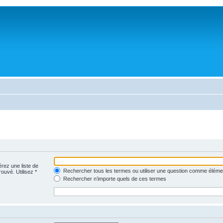
érez une liste de
Rechercher tous les termes ou utiliser une question comme éléme
rouvé. Utilisez *
Rechercher n’importe quels de ces termes