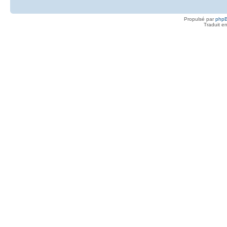
Propulsé par
php
Traduit e