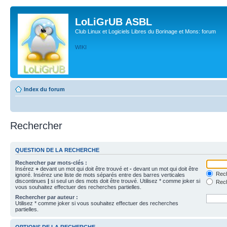
LoLiGrUB ASBL
Club Linux et Logiciels Libres du Borinage et Mons: forum
WIKI
Index du forum
Rechercher
QUESTION DE LA RECHERCHE
Rechercher par mots-clés :
Insérez
+
devant un mot qui doit être trouvé et
-
devant un mot qui doit être
Rech
ignoré. Insérez une liste de mots séparés entre des barres verticales
discontinues
|
si seul un des mots doit être trouvé. Utilisez * comme joker si
Rech
vous souhaitez effectuer des recherches partielles.
Rechercher par auteur :
Utilisez * comme joker si vous souhaitez effectuer des recherches
partielles.
OPTIONS DE LA RECHERCHE