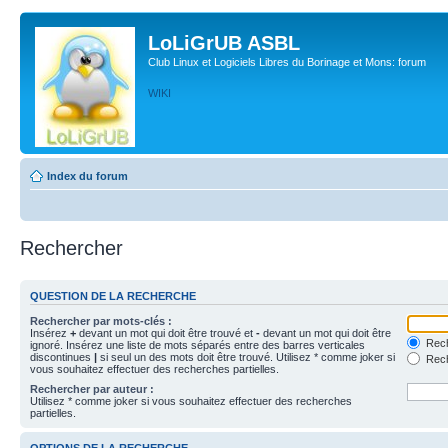
LoLiGrUB ASBL
Club Linux et Logiciels Libres du Borinage et Mons: forum
WIKI
Index du forum
Rechercher
QUESTION DE LA RECHERCHE
Rechercher par mots-clés :
Insérez
+
devant un mot qui doit être trouvé et
-
devant un mot qui doit être
Rech
ignoré. Insérez une liste de mots séparés entre des barres verticales
discontinues
|
si seul un des mots doit être trouvé. Utilisez * comme joker si
Rech
vous souhaitez effectuer des recherches partielles.
Rechercher par auteur :
Utilisez * comme joker si vous souhaitez effectuer des recherches
partielles.
OPTIONS DE LA RECHERCHE