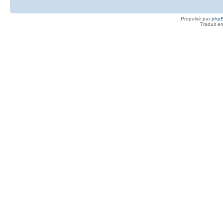
Propulsé par
php
Traduit e