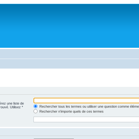
érez une liste de
Rechercher tous les termes ou utiliser une question comme éléme
rouvé. Utilisez *
Rechercher n’importe quels de ces termes