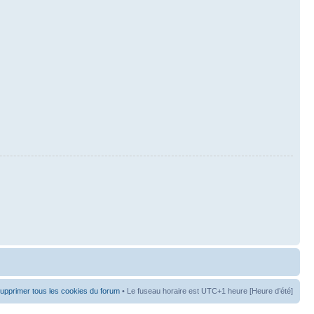
upprimer tous les cookies du forum
• Le fuseau horaire est UTC+1 heure [Heure d’été]