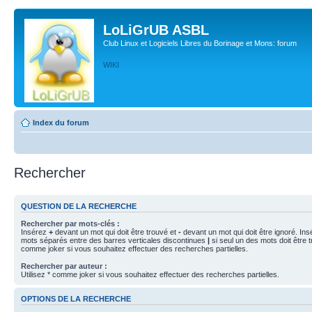
LoLiGrUB ASBL
Club Linux et Logiciels Libres du Borinage et Mons: forum
WIKI
Index du forum
Rechercher
QUESTION DE LA RECHERCHE
Rechercher par mots-clés :
Insérez
+
devant un mot qui doit être trouvé et
-
devant un mot qui doit être ignoré. Ins
mots séparés entre des barres verticales discontinues
|
si seul un des mots doit être t
comme joker si vous souhaitez effectuer des recherches partielles.
Rechercher par auteur :
Utilisez * comme joker si vous souhaitez effectuer des recherches partielles.
OPTIONS DE LA RECHERCHE