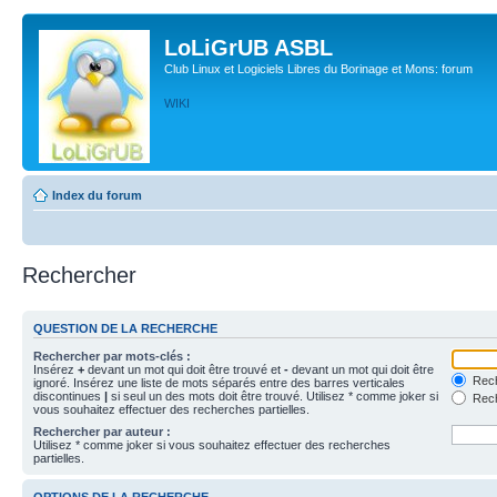
LoLiGrUB ASBL
Club Linux et Logiciels Libres du Borinage et Mons: forum
WIKI
Index du forum
Rechercher
QUESTION DE LA RECHERCHE
Rechercher par mots-clés :
Insérez
+
devant un mot qui doit être trouvé et
-
devant un mot qui doit être
Rech
ignoré. Insérez une liste de mots séparés entre des barres verticales
discontinues
|
si seul un des mots doit être trouvé. Utilisez * comme joker si
Rech
vous souhaitez effectuer des recherches partielles.
Rechercher par auteur :
Utilisez * comme joker si vous souhaitez effectuer des recherches
partielles.
OPTIONS DE LA RECHERCHE