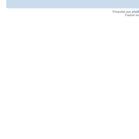
Propulsé par
php
Traduit e