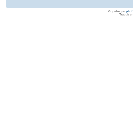
Propulsé par
php
Traduit e