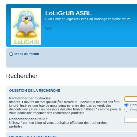
LoLiGrUB ASBL
Club Linux et Logiciels Libres du Borinage et Mons: forum
WIKI
Index du forum
Rechercher
QUESTION DE LA RECHERCHE
Rechercher par mots-clés :
Insérez
+
devant un mot qui doit être trouvé et
-
devant un mot qui doit être
Rech
ignoré. Insérez une liste de mots séparés entre des barres verticales
discontinues
|
si seul un des mots doit être trouvé. Utilisez * comme joker si
Rech
vous souhaitez effectuer des recherches partielles.
Rechercher par auteur :
Utilisez * comme joker si vous souhaitez effectuer des recherches
partielles.
OPTIONS DE LA RECHERCHE