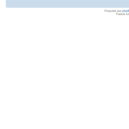
Propulsé par
php
Traduit e