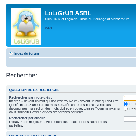
LoLiGrUB ASBL
Club Linux et Logiciels Libres du Borinage et Mons: forum
WIKI
Index du forum
Rechercher
QUESTION DE LA RECHERCHE
Rechercher par mots-clés :
Insérez
+
devant un mot qui doit être trouvé et
-
devant un mot qui doit être
Rech
ignoré. Insérez une liste de mots séparés entre des barres verticales
discontinues
|
si seul un des mots doit être trouvé. Utilisez * comme joker si
Rech
vous souhaitez effectuer des recherches partielles.
Rechercher par auteur :
Utilisez * comme joker si vous souhaitez effectuer des recherches
partielles.
OPTIONS DE LA RECHERCHE