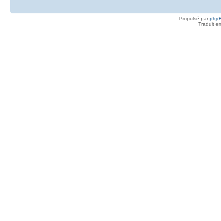
Propulsé par
php
Traduit e