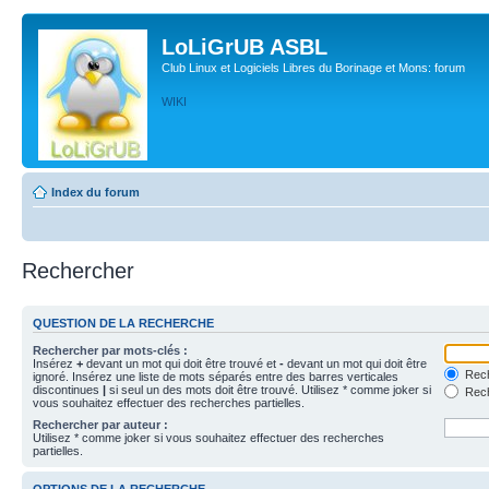
LoLiGrUB ASBL
Club Linux et Logiciels Libres du Borinage et Mons: forum
WIKI
Index du forum
Rechercher
QUESTION DE LA RECHERCHE
Rechercher par mots-clés :
Insérez
+
devant un mot qui doit être trouvé et
-
devant un mot qui doit être
Rech
ignoré. Insérez une liste de mots séparés entre des barres verticales
discontinues
|
si seul un des mots doit être trouvé. Utilisez * comme joker si
Rech
vous souhaitez effectuer des recherches partielles.
Rechercher par auteur :
Utilisez * comme joker si vous souhaitez effectuer des recherches
partielles.
OPTIONS DE LA RECHERCHE