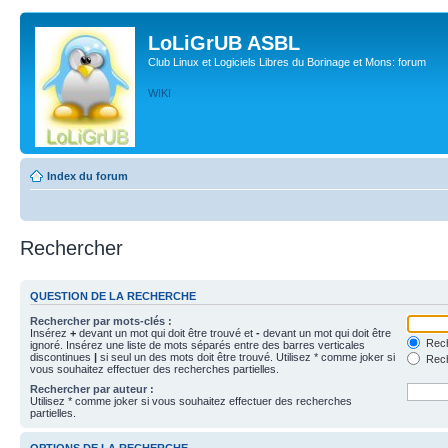
LoLiGrUB ASBL
Club Linux et Logiciels Libres du Borinage et Mons: forum
WIKI
Index du forum
Rechercher
QUESTION DE LA RECHERCHE
Rechercher par mots-clés :
Insérez
+
devant un mot qui doit être trouvé et
-
devant un mot qui doit être
Rech
ignoré. Insérez une liste de mots séparés entre des barres verticales
discontinues
|
si seul un des mots doit être trouvé. Utilisez * comme joker si
Rech
vous souhaitez effectuer des recherches partielles.
Rechercher par auteur :
Utilisez * comme joker si vous souhaitez effectuer des recherches
partielles.
OPTIONS DE LA RECHERCHE