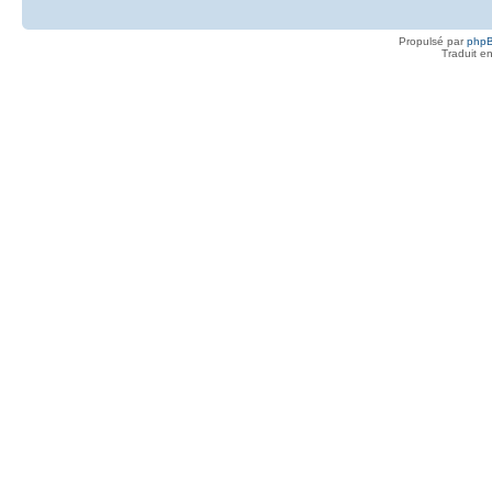
Propulsé par
php
Traduit e