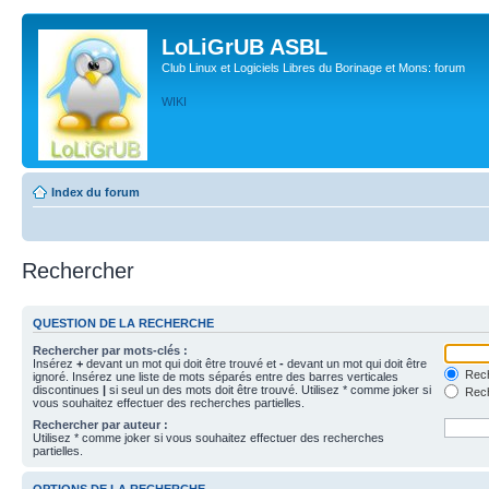
LoLiGrUB ASBL
Club Linux et Logiciels Libres du Borinage et Mons: forum
WIKI
Index du forum
Rechercher
QUESTION DE LA RECHERCHE
Rechercher par mots-clés :
Insérez
+
devant un mot qui doit être trouvé et
-
devant un mot qui doit être
Rech
ignoré. Insérez une liste de mots séparés entre des barres verticales
discontinues
|
si seul un des mots doit être trouvé. Utilisez * comme joker si
Rech
vous souhaitez effectuer des recherches partielles.
Rechercher par auteur :
Utilisez * comme joker si vous souhaitez effectuer des recherches
partielles.
OPTIONS DE LA RECHERCHE