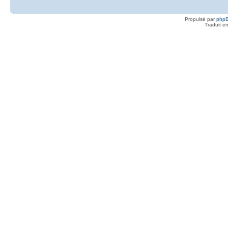
Propulsé par
php
Traduit e