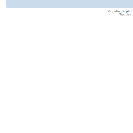
Propulsé par
php
Traduit e