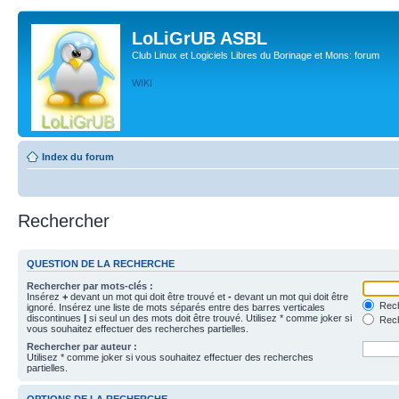
LoLiGrUB ASBL
Club Linux et Logiciels Libres du Borinage et Mons: forum
WIKI
Index du forum
Rechercher
QUESTION DE LA RECHERCHE
Rechercher par mots-clés :
Insérez
+
devant un mot qui doit être trouvé et
-
devant un mot qui doit être
Rech
ignoré. Insérez une liste de mots séparés entre des barres verticales
discontinues
|
si seul un des mots doit être trouvé. Utilisez * comme joker si
Rech
vous souhaitez effectuer des recherches partielles.
Rechercher par auteur :
Utilisez * comme joker si vous souhaitez effectuer des recherches
partielles.
OPTIONS DE LA RECHERCHE