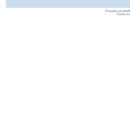
Propulsé par
php
Traduit e