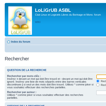
LoLiGrUB ASBL
Club Linux et Logiciels Libres du Borinage et Mons: forum
WIKI
Index du forum
Rechercher
QUESTION DE LA RECHERCHE
Rechercher par mots-clés :
Insérez
+
devant un mot qui doit être trouvé et
-
devant un mot qui doit être
Rech
ignoré. Insérez une liste de mots séparés entre des barres verticales
discontinues
|
si seul un des mots doit être trouvé. Utilisez * comme joker si
Rech
vous souhaitez effectuer des recherches partielles.
Rechercher par auteur :
Utilisez * comme joker si vous souhaitez effectuer des recherches
partielles.
OPTIONS DE LA RECHERCHE