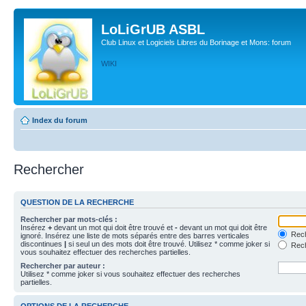
LoLiGrUB ASBL
Club Linux et Logiciels Libres du Borinage et Mons: forum
WIKI
Index du forum
Rechercher
QUESTION DE LA RECHERCHE
Rechercher par mots-clés :
Insérez
+
devant un mot qui doit être trouvé et
-
devant un mot qui doit être
Rech
ignoré. Insérez une liste de mots séparés entre des barres verticales
discontinues
|
si seul un des mots doit être trouvé. Utilisez * comme joker si
Rech
vous souhaitez effectuer des recherches partielles.
Rechercher par auteur :
Utilisez * comme joker si vous souhaitez effectuer des recherches
partielles.
OPTIONS DE LA RECHERCHE