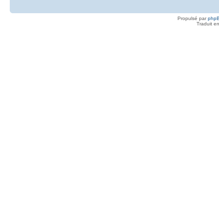
Propulsé par
php
Traduit e