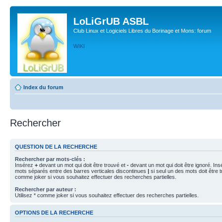
LoLiGrUB ASBL
Club Linux et Logiciels Libres du Borinage et Mons: forum
WIKI
Index du forum
Rechercher
QUESTION DE LA RECHERCHE
Rechercher par mots-clés :
Insérez
+
devant un mot qui doit être trouvé et
-
devant un mot qui doit être ignoré. Ins
mots séparés entre des barres verticales discontinues
|
si seul un des mots doit être t
comme joker si vous souhaitez effectuer des recherches partielles.
Rechercher par auteur :
Utilisez * comme joker si vous souhaitez effectuer des recherches partielles.
OPTIONS DE LA RECHERCHE