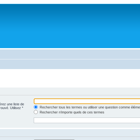
érez une liste de
Rechercher tous les termes ou utiliser une question comme éléme
rouvé. Utilisez *
Rechercher n’importe quels de ces termes