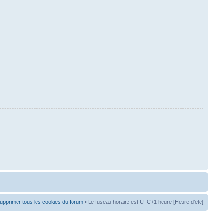
upprimer tous les cookies du forum
• Le fuseau horaire est UTC+1 heure [Heure d’été]