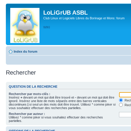
LoLiGrUB ASBL
Club Linux et Logiciels Libres du Borinage et Mons: forum
WIKI
Index du forum
Rechercher
QUESTION DE LA RECHERCHE
Rechercher par mots-clés :
Insérez
+
devant un mot qui doit être trouvé et
-
devant un mot qui doit être
Rech
ignoré. Insérez une liste de mots séparés entre des barres verticales
discontinues
|
si seul un des mots doit être trouvé. Utilisez * comme joker si
Rech
vous souhaitez effectuer des recherches partielles.
Rechercher par auteur :
Utilisez * comme joker si vous souhaitez effectuer des recherches
partielles.
OPTIONS DE LA RECHERCHE