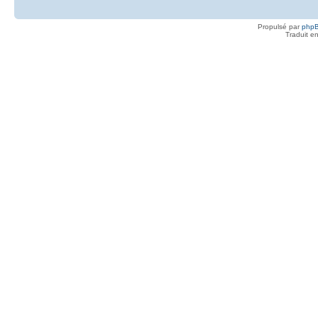
Propulsé par
php
Traduit e