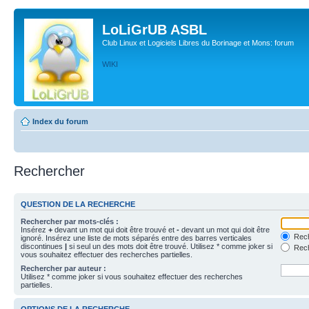
LoLiGrUB ASBL
Club Linux et Logiciels Libres du Borinage et Mons: forum
WIKI
Index du forum
Rechercher
QUESTION DE LA RECHERCHE
Rechercher par mots-clés :
Insérez
+
devant un mot qui doit être trouvé et
-
devant un mot qui doit être
Rech
ignoré. Insérez une liste de mots séparés entre des barres verticales
discontinues
|
si seul un des mots doit être trouvé. Utilisez * comme joker si
Rech
vous souhaitez effectuer des recherches partielles.
Rechercher par auteur :
Utilisez * comme joker si vous souhaitez effectuer des recherches
partielles.
OPTIONS DE LA RECHERCHE