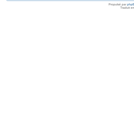
Propulsé par
php
Traduit e