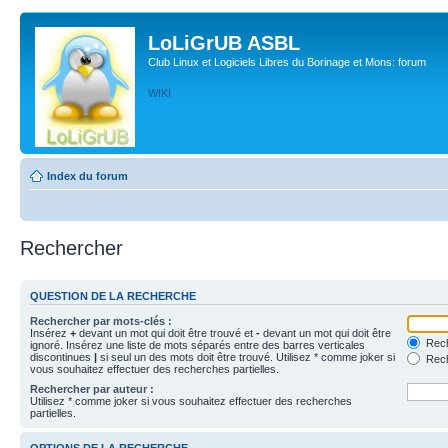
LoLiGrUB ASBL
Club Linux et Logiciels Libres du Borinage et Mons: forum
WIKI
Index du forum
Rechercher
QUESTION DE LA RECHERCHE
Rechercher par mots-clés :
Insérez
+
devant un mot qui doit être trouvé et
-
devant un mot qui doit être
Rech
ignoré. Insérez une liste de mots séparés entre des barres verticales
discontinues
|
si seul un des mots doit être trouvé. Utilisez * comme joker si
Rech
vous souhaitez effectuer des recherches partielles.
Rechercher par auteur :
Utilisez * comme joker si vous souhaitez effectuer des recherches
partielles.
OPTIONS DE LA RECHERCHE