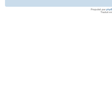
Propulsé par
php
Traduit e