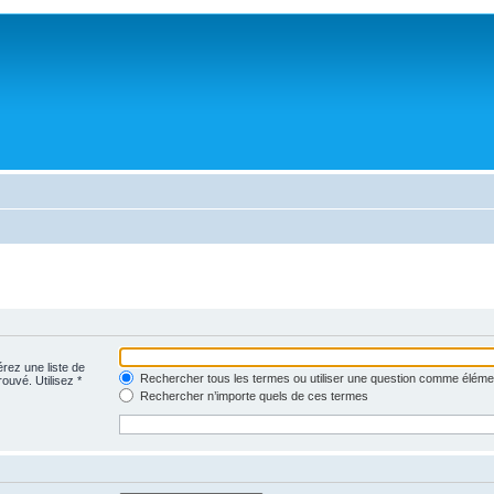
érez une liste de
Rechercher tous les termes ou utiliser une question comme éléme
rouvé. Utilisez *
Rechercher n’importe quels de ces termes