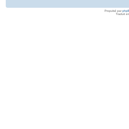
Propulsé par
php
Traduit e