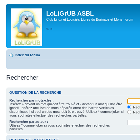
LoLiGrUB ASBL
Club Linux et Logiciels Libres du Borinage et Mons: forum
WIKI
Index du forum
Rechercher
QUESTION DE LA RECHERCHE
Rechercher par mots-clés :
Insérez
+
devant un mot qui doit être trouvé et
-
devant un mot qui doit être
Rech
ignoré. Insérez une liste de mots séparés entre des barres verticales
discontinues
|
si seul un des mots doit être trouvé. Utilisez * comme joker si
Rech
vous souhaitez effectuer des recherches partielles.
Rechercher par auteur :
Utilisez * comme joker si vous souhaitez effectuer des recherches
partielles.
OPTIONS DE LA RECHERCHE