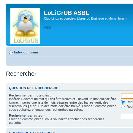
LoLiGrUB ASBL
Club Linux et Logiciels Libres du Borinage et Mons: forum
WIKI
Index du forum
Rechercher
QUESTION DE LA RECHERCHE
Rechercher par mots-clés :
Insérez
+
devant un mot qui doit être trouvé et
-
devant un mot qui doit être
Rech
ignoré. Insérez une liste de mots séparés entre des barres verticales
discontinues
|
si seul un des mots doit être trouvé. Utilisez * comme joker si
Rech
vous souhaitez effectuer des recherches partielles.
Rechercher par auteur :
Utilisez * comme joker si vous souhaitez effectuer des recherches
partielles.
OPTIONS DE LA RECHERCHE