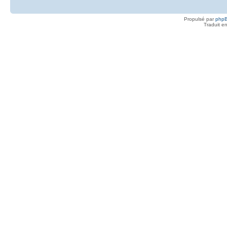
Propulsé par
php
Traduit e