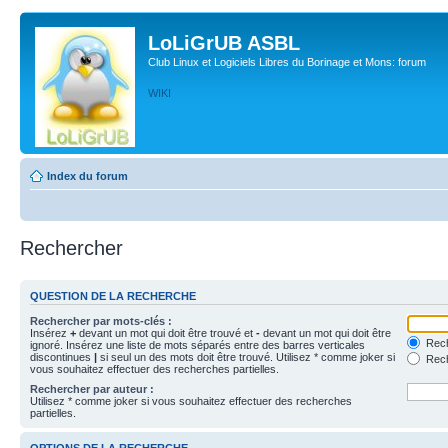
LoLiGrUB ASBL
Club Linux et Logiciels Libres du Borinage et Mons: forum
WIKI
Index du forum
Rechercher
QUESTION DE LA RECHERCHE
Rechercher par mots-clés :
Insérez
+
devant un mot qui doit être trouvé et
-
devant un mot qui doit être
Rech
ignoré. Insérez une liste de mots séparés entre des barres verticales
discontinues
|
si seul un des mots doit être trouvé. Utilisez * comme joker si
Rech
vous souhaitez effectuer des recherches partielles.
Rechercher par auteur :
Utilisez * comme joker si vous souhaitez effectuer des recherches
partielles.
OPTIONS DE LA RECHERCHE