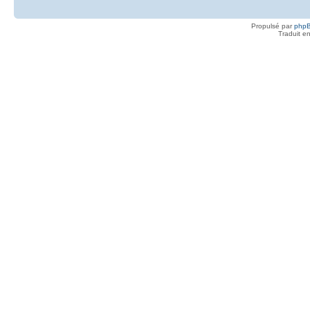
Propulsé par
php
Traduit e