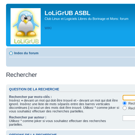
LoLiGrUB ASBL
Club Linux et Logiciels Libres du Borinage et Mons: forum
WIKI
Index du forum
Rechercher
QUESTION DE LA RECHERCHE
Rechercher par mots-clés :
Insérez
+
devant un mot qui doit être trouvé et
-
devant un mot qui doit être
Rech
ignoré. Insérez une liste de mots séparés entre des barres verticales
discontinues
|
si seul un des mots doit être trouvé. Utilisez * comme joker si
Rech
vous souhaitez effectuer des recherches partielles.
Rechercher par auteur :
Utilisez * comme joker si vous souhaitez effectuer des recherches
partielles.
OPTIONS DE LA RECHERCHE