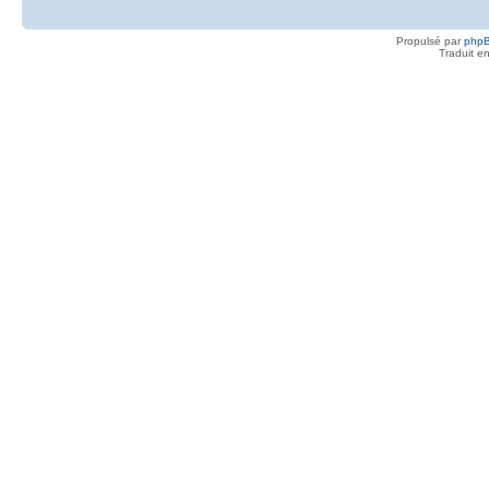
Propulsé par
php
Traduit e