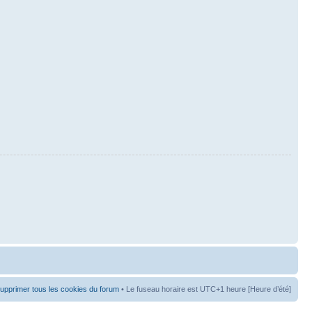
upprimer tous les cookies du forum
• Le fuseau horaire est UTC+1 heure [Heure d’été]