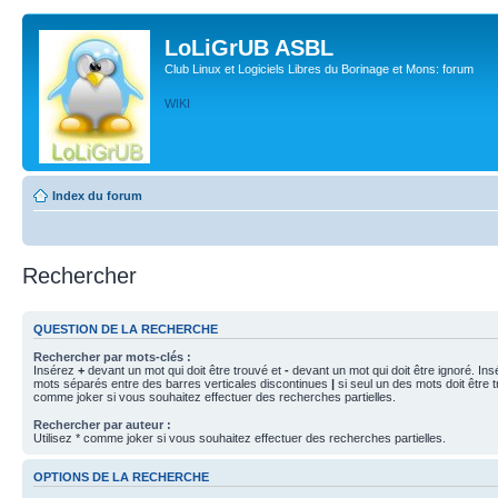
LoLiGrUB ASBL
Club Linux et Logiciels Libres du Borinage et Mons: forum
WIKI
Index du forum
Rechercher
QUESTION DE LA RECHERCHE
Rechercher par mots-clés :
Insérez
+
devant un mot qui doit être trouvé et
-
devant un mot qui doit être ignoré. Ins
mots séparés entre des barres verticales discontinues
|
si seul un des mots doit être t
comme joker si vous souhaitez effectuer des recherches partielles.
Rechercher par auteur :
Utilisez * comme joker si vous souhaitez effectuer des recherches partielles.
OPTIONS DE LA RECHERCHE