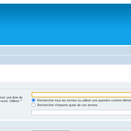
érez une liste de
Rechercher tous les termes ou utiliser une question comme éléme
rouvé. Utilisez *
Rechercher n’importe quels de ces termes