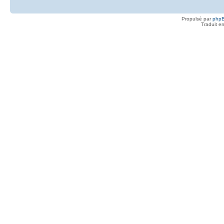
Propulsé par
php
Traduit e