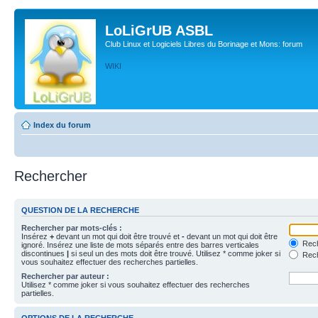
LoLiGrUB ASBL
Club Linux et Logiciels Libres du Borinage et Mons: forum
WIKI
Index du forum
Rechercher
QUESTION DE LA RECHERCHE
Rechercher par mots-clés :
Insérez
+
devant un mot qui doit être trouvé et
-
devant un mot qui doit être
Rech
ignoré. Insérez une liste de mots séparés entre des barres verticales
discontinues
|
si seul un des mots doit être trouvé. Utilisez * comme joker si
Rech
vous souhaitez effectuer des recherches partielles.
Rechercher par auteur :
Utilisez * comme joker si vous souhaitez effectuer des recherches
partielles.
OPTIONS DE LA RECHERCHE