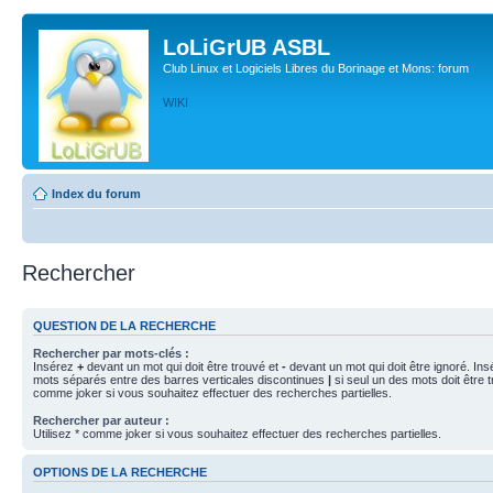
LoLiGrUB ASBL
Club Linux et Logiciels Libres du Borinage et Mons: forum
WIKI
Index du forum
Rechercher
QUESTION DE LA RECHERCHE
Rechercher par mots-clés :
Insérez
+
devant un mot qui doit être trouvé et
-
devant un mot qui doit être ignoré. Ins
mots séparés entre des barres verticales discontinues
|
si seul un des mots doit être t
comme joker si vous souhaitez effectuer des recherches partielles.
Rechercher par auteur :
Utilisez * comme joker si vous souhaitez effectuer des recherches partielles.
OPTIONS DE LA RECHERCHE