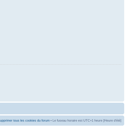
upprimer tous les cookies du forum
• Le fuseau horaire est UTC+1 heure [Heure d’été]