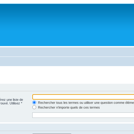
érez une liste de
Rechercher tous les termes ou utiliser une question comme éléme
rouvé. Utilisez *
Rechercher n’importe quels de ces termes