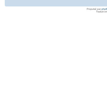
Propulsé par
php
Traduit e