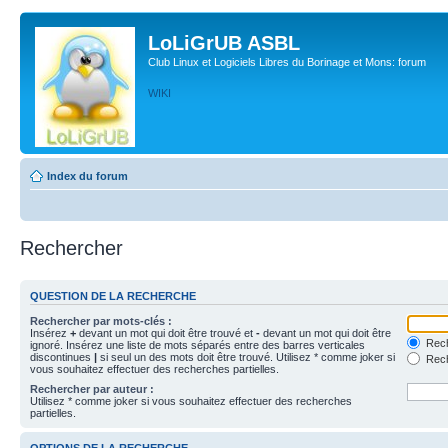
LoLiGrUB ASBL
Club Linux et Logiciels Libres du Borinage et Mons: forum
WIKI
Index du forum
Rechercher
QUESTION DE LA RECHERCHE
Rechercher par mots-clés :
Insérez
+
devant un mot qui doit être trouvé et
-
devant un mot qui doit être
Rech
ignoré. Insérez une liste de mots séparés entre des barres verticales
discontinues
|
si seul un des mots doit être trouvé. Utilisez * comme joker si
Rech
vous souhaitez effectuer des recherches partielles.
Rechercher par auteur :
Utilisez * comme joker si vous souhaitez effectuer des recherches
partielles.
OPTIONS DE LA RECHERCHE