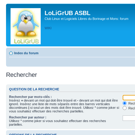
LoLiGrUB ASBL
Club Linux et Logiciels Libres du Borinage et Mons: forum
WIKI
Index du forum
Rechercher
QUESTION DE LA RECHERCHE
Rechercher par mots-clés :
Insérez
+
devant un mot qui doit être trouvé et
-
devant un mot qui doit être
Rech
ignoré. Insérez une liste de mots séparés entre des barres verticales
discontinues
|
si seul un des mots doit être trouvé. Utilisez * comme joker si
Rech
vous souhaitez effectuer des recherches partielles.
Rechercher par auteur :
Utilisez * comme joker si vous souhaitez effectuer des recherches
partielles.
OPTIONS DE LA RECHERCHE