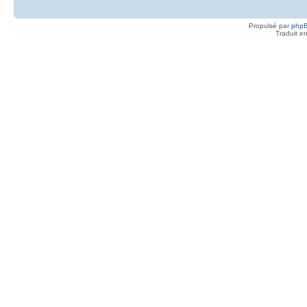
Propulsé par
php
Traduit e