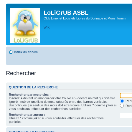
LoLiGrUB ASBL
Club Linux et Logiciels Libres du Borinage et Mons: forum
WIKI
Index du forum
Rechercher
QUESTION DE LA RECHERCHE
Rechercher par mots-clés :
Insérez
+
devant un mot qui doit être trouvé et
-
devant un mot qui doit être
Rech
ignoré. Insérez une liste de mots séparés entre des barres verticales
discontinues
|
si seul un des mots doit être trouvé. Utilisez * comme joker si
Rech
vous souhaitez effectuer des recherches partielles.
Rechercher par auteur :
Utilisez * comme joker si vous souhaitez effectuer des recherches
partielles.
OPTIONS DE LA RECHERCHE