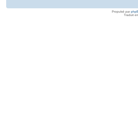
Propulsé par
php
Traduit e