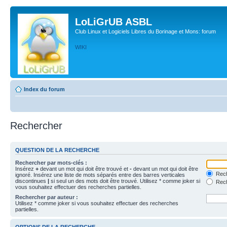
LoLiGrUB ASBL
Club Linux et Logiciels Libres du Borinage et Mons: forum
WIKI
Index du forum
Rechercher
QUESTION DE LA RECHERCHE
Rechercher par mots-clés :
Insérez
+
devant un mot qui doit être trouvé et
-
devant un mot qui doit être
Rech
ignoré. Insérez une liste de mots séparés entre des barres verticales
discontinues
|
si seul un des mots doit être trouvé. Utilisez * comme joker si
Rech
vous souhaitez effectuer des recherches partielles.
Rechercher par auteur :
Utilisez * comme joker si vous souhaitez effectuer des recherches
partielles.
OPTIONS DE LA RECHERCHE