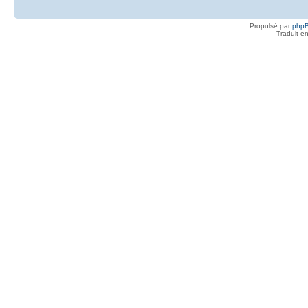
Propulsé par
php
Traduit e