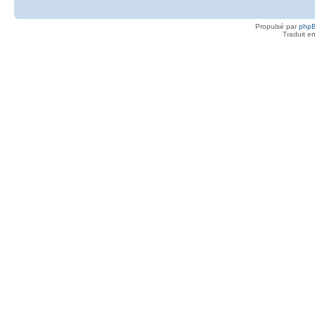
Propulsé par
php
Traduit e