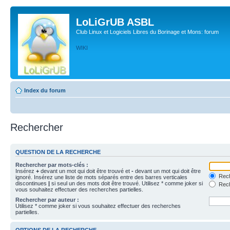
LoLiGrUB ASBL
Club Linux et Logiciels Libres du Borinage et Mons: forum
WIKI
Index du forum
Rechercher
QUESTION DE LA RECHERCHE
Rechercher par mots-clés :
Insérez
+
devant un mot qui doit être trouvé et
-
devant un mot qui doit être
Rech
ignoré. Insérez une liste de mots séparés entre des barres verticales
discontinues
|
si seul un des mots doit être trouvé. Utilisez * comme joker si
Rech
vous souhaitez effectuer des recherches partielles.
Rechercher par auteur :
Utilisez * comme joker si vous souhaitez effectuer des recherches
partielles.
OPTIONS DE LA RECHERCHE