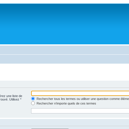
érez une liste de
Rechercher tous les termes ou utiliser une question comme éléme
rouvé. Utilisez *
Rechercher n’importe quels de ces termes