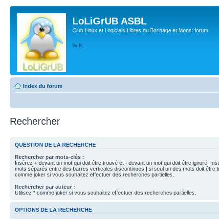
LoLiGrUB ASBL
Club Linux et Logiciels Libres du Borinage et Mons: forum
WIKI
Index du forum
Rechercher
QUESTION DE LA RECHERCHE
Rechercher par mots-clés :
Insérez
+
devant un mot qui doit être trouvé et
-
devant un mot qui doit être ignoré. Ins
mots séparés entre des barres verticales discontinues
|
si seul un des mots doit être t
comme joker si vous souhaitez effectuer des recherches partielles.
Rechercher par auteur :
Utilisez * comme joker si vous souhaitez effectuer des recherches partielles.
OPTIONS DE LA RECHERCHE