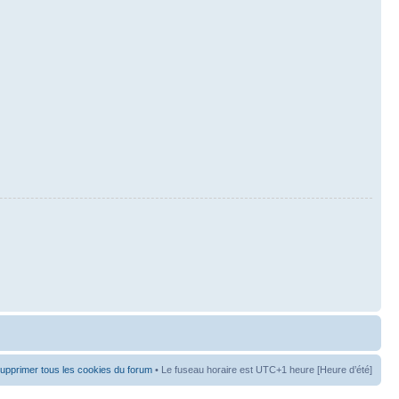
upprimer tous les cookies du forum
• Le fuseau horaire est UTC+1 heure [Heure d’été]