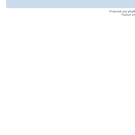
Propulsé par
php
Traduit e