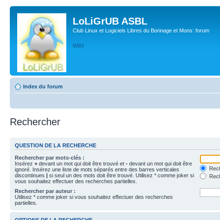
LoLiGrUB ASBL
Club Linux et Logiciels Libres du Borinage et Mons: forum
WIKI
Index du forum
Rechercher
QUESTION DE LA RECHERCHE
Rechercher par mots-clés :
Insérez
+
devant un mot qui doit être trouvé et
-
devant un mot qui doit être
Rech
ignoré. Insérez une liste de mots séparés entre des barres verticales
discontinues
|
si seul un des mots doit être trouvé. Utilisez * comme joker si
Rech
vous souhaitez effectuer des recherches partielles.
Rechercher par auteur :
Utilisez * comme joker si vous souhaitez effectuer des recherches
partielles.
OPTIONS DE LA RECHERCHE