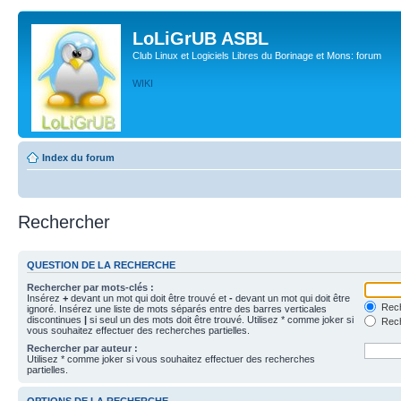
LoLiGrUB ASBL
Club Linux et Logiciels Libres du Borinage et Mons: forum
WIKI
Index du forum
Rechercher
QUESTION DE LA RECHERCHE
Rechercher par mots-clés :
Insérez
+
devant un mot qui doit être trouvé et
-
devant un mot qui doit être
Rech
ignoré. Insérez une liste de mots séparés entre des barres verticales
discontinues
|
si seul un des mots doit être trouvé. Utilisez * comme joker si
Rech
vous souhaitez effectuer des recherches partielles.
Rechercher par auteur :
Utilisez * comme joker si vous souhaitez effectuer des recherches
partielles.
OPTIONS DE LA RECHERCHE