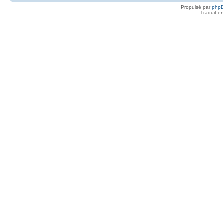
Propulsé par
php
Traduit e