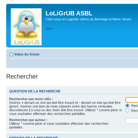
LoLiGrUB ASBL
Club Linux et Logiciels Libres du Borinage et Mons: forum
WIKI
Index du forum
Rechercher
QUESTION DE LA RECHERCHE
Rechercher par mots-clés :
Insérez
+
devant un mot qui doit être trouvé et
-
devant un mot qui doit être
Rech
ignoré. Insérez une liste de mots séparés entre des barres verticales
discontinues
|
si seul un des mots doit être trouvé. Utilisez * comme joker si
Rech
vous souhaitez effectuer des recherches partielles.
Rechercher par auteur :
Utilisez * comme joker si vous souhaitez effectuer des recherches
partielles.
OPTIONS DE LA RECHERCHE