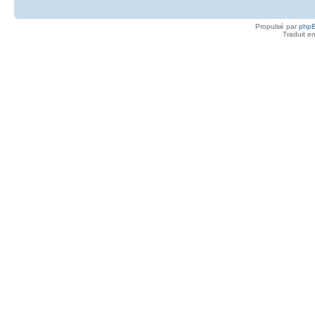
Propulsé par
php
Traduit e