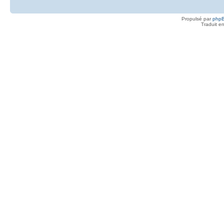
Propulsé par
php
Traduit e