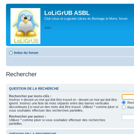
LoLiGrUB ASBL
Club Linux et Logiciels Libres du Borinage et Mons: forum
WIKI
Index du forum
Rechercher
QUESTION DE LA RECHERCHE
Rechercher par mots-clés :
Insérez
+
devant un mot qui doit être trouvé et
-
devant un mot qui doit être
Rech
ignoré. Insérez une liste de mots séparés entre des barres verticales
discontinues
|
si seul un des mots doit être trouvé. Utilisez * comme joker si
Rech
vous souhaitez effectuer des recherches partielles.
Rechercher par auteur :
Utilisez * comme joker si vous souhaitez effectuer des recherches
partielles.
OPTIONS DE LA RECHERCHE