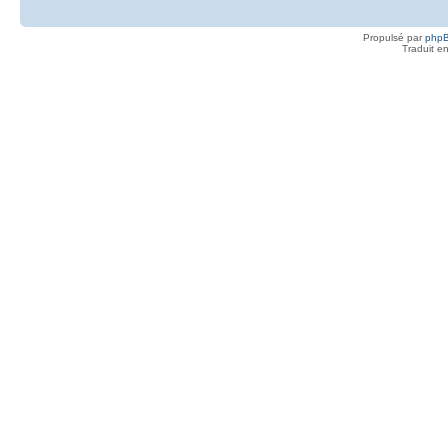
Propulsé par
php
Traduit e