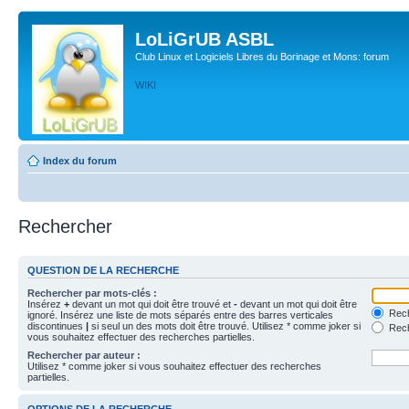
LoLiGrUB ASBL
Club Linux et Logiciels Libres du Borinage et Mons: forum
WIKI
Index du forum
Rechercher
QUESTION DE LA RECHERCHE
Rechercher par mots-clés :
Insérez
+
devant un mot qui doit être trouvé et
-
devant un mot qui doit être
Rech
ignoré. Insérez une liste de mots séparés entre des barres verticales
discontinues
|
si seul un des mots doit être trouvé. Utilisez * comme joker si
Rech
vous souhaitez effectuer des recherches partielles.
Rechercher par auteur :
Utilisez * comme joker si vous souhaitez effectuer des recherches
partielles.
OPTIONS DE LA RECHERCHE