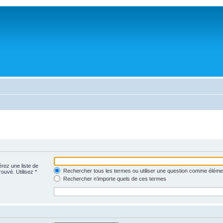
érez une liste de
Rechercher tous les termes ou utiliser une question comme éléme
rouvé. Utilisez *
Rechercher n’importe quels de ces termes