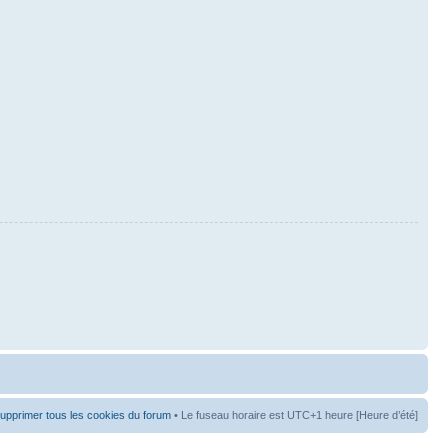
upprimer tous les cookies du forum
• Le fuseau horaire est UTC+1 heure [Heure d’été]