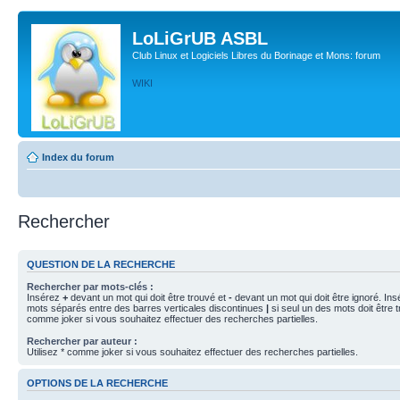
LoLiGrUB ASBL
Club Linux et Logiciels Libres du Borinage et Mons: forum
WIKI
Index du forum
Rechercher
QUESTION DE LA RECHERCHE
Rechercher par mots-clés :
Insérez
+
devant un mot qui doit être trouvé et
-
devant un mot qui doit être ignoré. Ins
mots séparés entre des barres verticales discontinues
|
si seul un des mots doit être t
comme joker si vous souhaitez effectuer des recherches partielles.
Rechercher par auteur :
Utilisez * comme joker si vous souhaitez effectuer des recherches partielles.
OPTIONS DE LA RECHERCHE