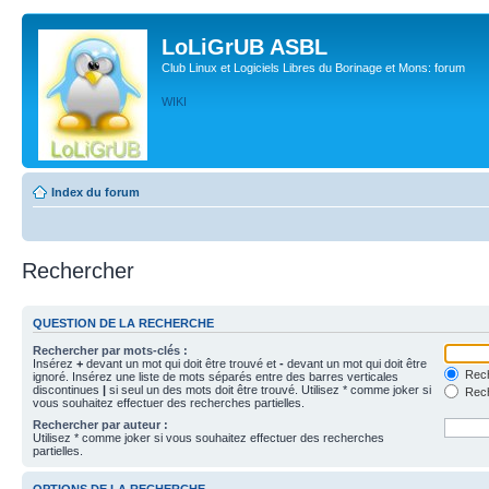
LoLiGrUB ASBL
Club Linux et Logiciels Libres du Borinage et Mons: forum
WIKI
Index du forum
Rechercher
QUESTION DE LA RECHERCHE
Rechercher par mots-clés :
Insérez
+
devant un mot qui doit être trouvé et
-
devant un mot qui doit être
Rech
ignoré. Insérez une liste de mots séparés entre des barres verticales
discontinues
|
si seul un des mots doit être trouvé. Utilisez * comme joker si
Rech
vous souhaitez effectuer des recherches partielles.
Rechercher par auteur :
Utilisez * comme joker si vous souhaitez effectuer des recherches
partielles.
OPTIONS DE LA RECHERCHE