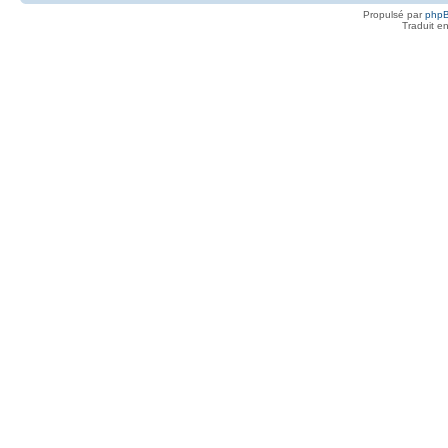
Propulsé par
php
Traduit e