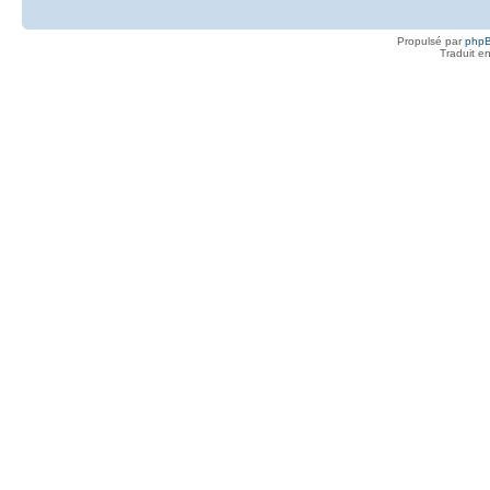
Propulsé par
php
Traduit e