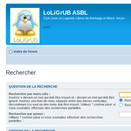
LoLiGrUB ASBL
Club Linux et Logiciels Libres du Borinage et Mons: forum
WIKI
Index du forum
Rechercher
QUESTION DE LA RECHERCHE
Rechercher par mots-clés :
Insérez
+
devant un mot qui doit être trouvé et
-
devant un mot qui doit être
Rech
ignoré. Insérez une liste de mots séparés entre des barres verticales
discontinues
|
si seul un des mots doit être trouvé. Utilisez * comme joker si
Rech
vous souhaitez effectuer des recherches partielles.
Rechercher par auteur :
Utilisez * comme joker si vous souhaitez effectuer des recherches
partielles.
OPTIONS DE LA RECHERCHE