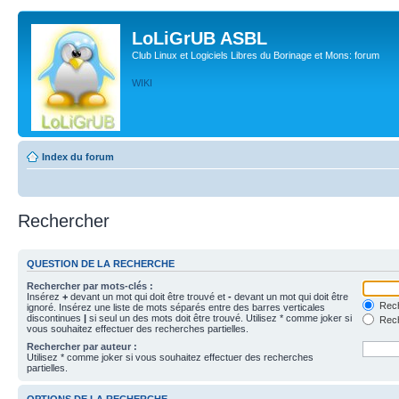
LoLiGrUB ASBL
Club Linux et Logiciels Libres du Borinage et Mons: forum
WIKI
Index du forum
Rechercher
QUESTION DE LA RECHERCHE
Rechercher par mots-clés :
Insérez
+
devant un mot qui doit être trouvé et
-
devant un mot qui doit être
Rech
ignoré. Insérez une liste de mots séparés entre des barres verticales
discontinues
|
si seul un des mots doit être trouvé. Utilisez * comme joker si
Rech
vous souhaitez effectuer des recherches partielles.
Rechercher par auteur :
Utilisez * comme joker si vous souhaitez effectuer des recherches
partielles.
OPTIONS DE LA RECHERCHE