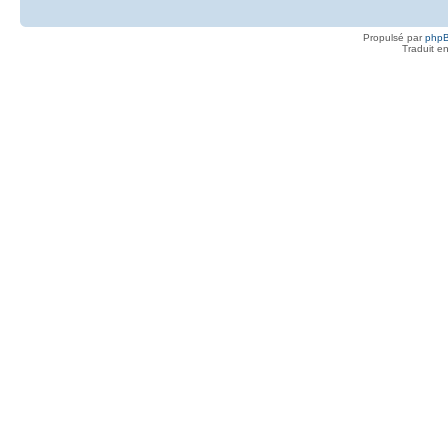
Propulsé par
php
Traduit e