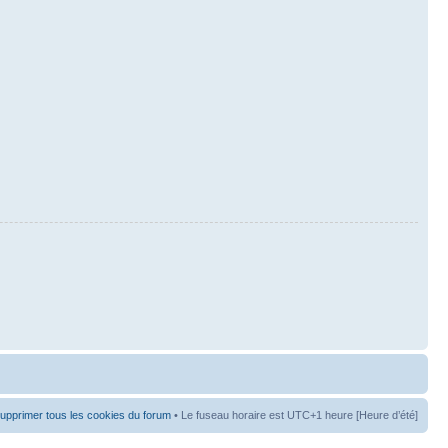
upprimer tous les cookies du forum
• Le fuseau horaire est UTC+1 heure [Heure d’été]