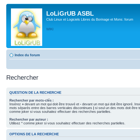
LoLiGrUB ASBL
Club Linux et Logiciels Libres du Borinage et Mons: forum
WIKI
Index du forum
Rechercher
QUESTION DE LA RECHERCHE
Rechercher par mots-clés :
Insérez
+
devant un mot qui doit être trouvé et
-
devant un mot qui doit être ignoré. Ins
mots séparés entre des barres verticales discontinues
|
si seul un des mots doit être t
comme joker si vous souhaitez effectuer des recherches partielles.
Rechercher par auteur :
Utilisez * comme joker si vous souhaitez effectuer des recherches partielles.
OPTIONS DE LA RECHERCHE