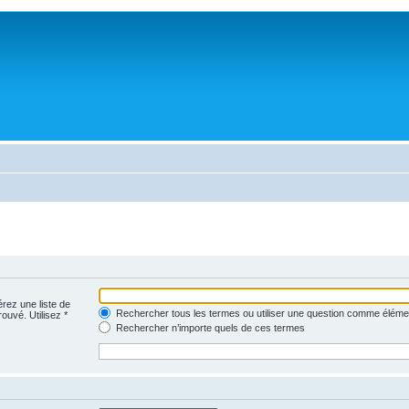
érez une liste de
Rechercher tous les termes ou utiliser une question comme éléme
rouvé. Utilisez *
Rechercher n’importe quels de ces termes