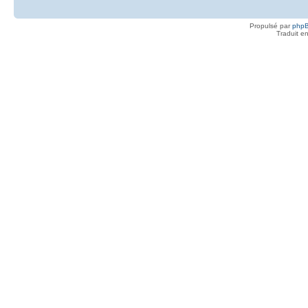
Propulsé par
php
Traduit e