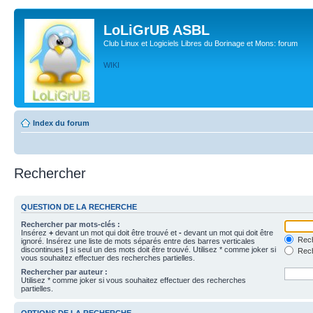
LoLiGrUB ASBL
Club Linux et Logiciels Libres du Borinage et Mons: forum
WIKI
Index du forum
Rechercher
QUESTION DE LA RECHERCHE
Rechercher par mots-clés :
Insérez
+
devant un mot qui doit être trouvé et
-
devant un mot qui doit être
Rech
ignoré. Insérez une liste de mots séparés entre des barres verticales
discontinues
|
si seul un des mots doit être trouvé. Utilisez * comme joker si
Rech
vous souhaitez effectuer des recherches partielles.
Rechercher par auteur :
Utilisez * comme joker si vous souhaitez effectuer des recherches
partielles.
OPTIONS DE LA RECHERCHE