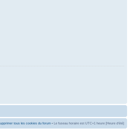
upprimer tous les cookies du forum
• Le fuseau horaire est UTC+1 heure [Heure d’été]