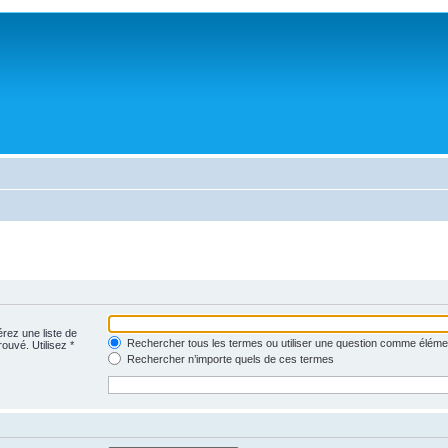
érez une liste de
Rechercher tous les termes ou utiliser une question comme éléme
rouvé. Utilisez *
Rechercher n’importe quels de ces termes