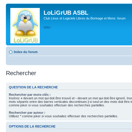
LoLiGrUB ASBL
Club Linux et Logiciels Libres du Borinage et Mons: forum
WIKI
Index du forum
Rechercher
QUESTION DE LA RECHERCHE
Rechercher par mots-clés :
Insérez
+
devant un mot qui doit être trouvé et
-
devant un mot qui doit être ignoré. Ins
mots séparés entre des barres verticales discontinues
|
si seul un des mots doit être t
comme joker si vous souhaitez effectuer des recherches partielles.
Rechercher par auteur :
Utilisez * comme joker si vous souhaitez effectuer des recherches partielles.
OPTIONS DE LA RECHERCHE