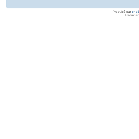
Propulsé par
php
Traduit e