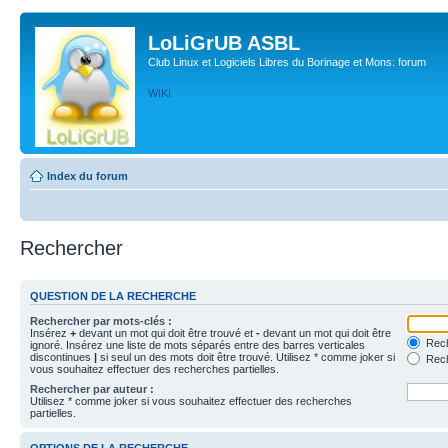
LoLiGrUB ASBL
Club Linux et Logiciels Libres du Borinage et Mons: forum
WIKI
Index du forum
Rechercher
QUESTION DE LA RECHERCHE
Rechercher par mots-clés :
Insérez
+
devant un mot qui doit être trouvé et
-
devant un mot qui doit être
Rech
ignoré. Insérez une liste de mots séparés entre des barres verticales
discontinues
|
si seul un des mots doit être trouvé. Utilisez * comme joker si
Rech
vous souhaitez effectuer des recherches partielles.
Rechercher par auteur :
Utilisez * comme joker si vous souhaitez effectuer des recherches
partielles.
OPTIONS DE LA RECHERCHE