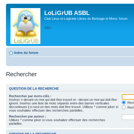
LoLiGrUB ASBL
Club Linux et Logiciels Libres du Borinage et Mons: forum
WIKI
Index du forum
Rechercher
QUESTION DE LA RECHERCHE
Rechercher par mots-clés :
Insérez
+
devant un mot qui doit être trouvé et
-
devant un mot qui doit être
Rech
ignoré. Insérez une liste de mots séparés entre des barres verticales
discontinues
|
si seul un des mots doit être trouvé. Utilisez * comme joker si
Rech
vous souhaitez effectuer des recherches partielles.
Rechercher par auteur :
Utilisez * comme joker si vous souhaitez effectuer des recherches
partielles.
OPTIONS DE LA RECHERCHE