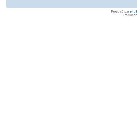
Propulsé par
php
Traduit e